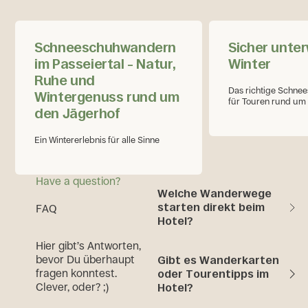
Schneeschuhwandern
Sicher unte
im Passeiertal – Natur,
Winter
Ruhe und
Das richtige Schn
Wintergenuss rund um
für Touren rund um
den Jägerhof
Ein Wintererlebnis für alle Sinne
Sicher unterwegs im
Schneeschuhwandern im Passeiertal – Natur, Ruhe und Wi
Have a question?
Welche Wanderwege
starten direkt beim
F
A
Q
Hotel?
Hier gibt’s Antworten,
bevor Du überhaupt
Gibt es Wanderkarten
fragen konntest.
oder Tourentipps im
Clever, oder? ;)
Hotel?