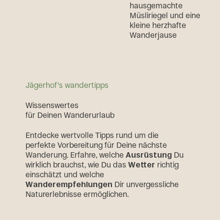
hausgemachte
Müsliriegel und eine
kleine herzhafte
Wanderjause
Jägerhof's wandertipps
W
i
s
s
e
n
s
w
e
r
t
e
s
f
ü
r
D
e
i
n
e
n
W
a
n
d
e
r
u
r
l
a
u
b
Entdecke wertvolle Tipps rund um die
perfekte Vorbereitung für Deine nächste
Wanderung. Erfahre, welche
Ausrüstung
Du
wirklich brauchst, wie Du das
Wetter
richtig
einschätzt und welche
Wanderempfehlungen
Dir unvergessliche
Naturerlebnisse ermöglichen.