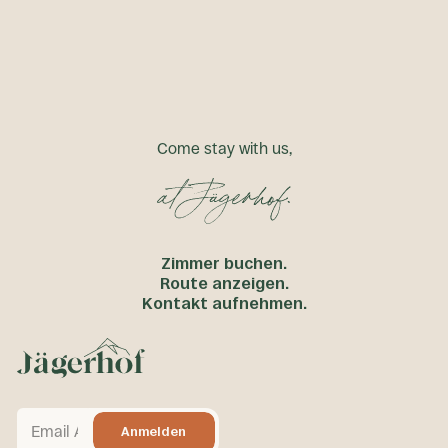
Eine
Haltung, die bleibt.
So denken wir
So denken wir
C
o
m
e
s
t
a
y
w
i
t
h
u
s
,
Zimmer buchen.
Route anzeigen.
Footer
Kontakt aufnehmen.
Anmelden
Anmelden