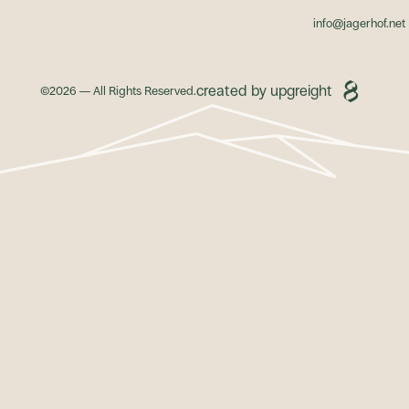
info@jagerhof.net
tv
Bio Fair
Bett&bike
Südtirols nachhaltige Seiten
Regio Hotel Südtirol
BookingSuedti
upgreight
created by upgreight
©
2026
— All Rights Reserved.