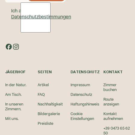
Ich akzeptiere die
Datenschutzbestimmungen
Facebook
Instagram
JÄGERHOF
SEITEN
DATENSCHUTZ
KONTAKT
In der Natur.
Artikel
Impressum
Zimmer
buchen
Am Tisch.
FAQ
Datenschutz
Route
In unseren
Nachhaltigkeit
Haftungshinweis
anzeigen
Zimmern.
Bildergalerie
Cookie
Kontakt
Mit uns.
Einstellungen
aufnehmen
Preisliste
+39 0473 65 62
50