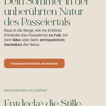
D
e
i
n
S
o
m
m
e
r
i
n
d
e
r
u
n
b
e
r
ü
h
r
t
e
n
N
a
t
u
r
d
e
s
P
a
s
s
e
i
e
r
t
a
l
s
Raus in die Berge, rein ins Erlebnis:
Entdecke das Passeiertal
zu Fuß
, mit
dem
Bike
oder beim
entspannten
Genießen
der Natur.
Sommeraktivitäten entdecken
Sommeraktivitäten entdecken
winterwandern in südtirol
E
n
t
d
e
c
k
e
d
i
e
S
t
i
l
l
e