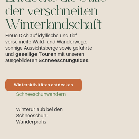
d
e
r
v
e
r
s
c
h
n
e
i
t
e
n
W
i
n
t
e
r
l
a
n
d
s
c
h
a
f
t
Freue Dich auf idyllische und tief
verschneite Wald- und Wanderwege,
sonnige Aussichtsberge sowie geführte
und
gesellige
Touren
mit unseren
ausgebildeten
Schneeschuhguides
.
Winteraktivitäten entdecken
Winteraktivitäten entdecken
Schneeschuhwandern
W
i
n
t
e
r
u
r
l
a
u
b
b
e
i
d
e
n
S
c
h
n
e
e
s
c
h
u
h
-
W
a
n
d
e
r
p
r
o
f
i
s