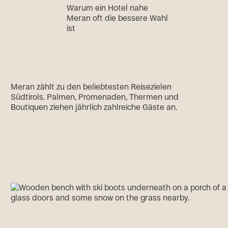
W
a
r
u
m
e
i
n
H
o
t
e
l
n
a
h
e
M
e
r
a
n
o
f
t
d
i
e
b
e
s
s
e
r
e
W
a
h
l
i
s
t
Meran zählt zu den beliebtesten Reisezielen
Südtirols. Palmen, Promenaden, Thermen und
Boutiquen ziehen jährlich zahlreiche Gäste an.