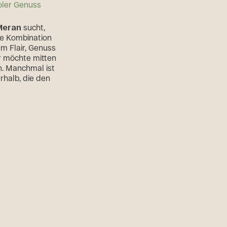
oler Genuss
Meran
sucht,
te Kombination
em Flair, Genuss
r möchte mitten
n. Manchmal ist
rhalb, die den