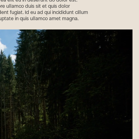
 ullamco duis sit et quis dolor
dent fugiat. Id eu ad qui incididunt cillum
luptate in quis ullamco amet magna.