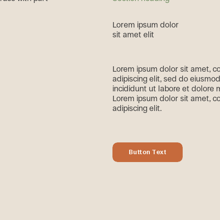
L
o
r
e
m
i
p
s
u
m
d
o
l
o
r
s
i
t
a
m
e
t
e
l
i
t
Lorem ipsum dolor sit amet, c
adipiscing elit, sed do eiusmo
incididunt ut labore et dolore
Lorem ipsum dolor sit amet, c
adipiscing elit.
Button Text
Button Text