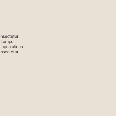
onsectetur
d tempor
 magna aliqua.
onsectetur