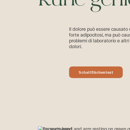
R
u
h
e
g
e
n
i
Il dolore può essere causato
forte adipocitosi, ma può cau
problemi di laboratorio e altri
dolori.
Schaltflächentext
Schaltflächentext