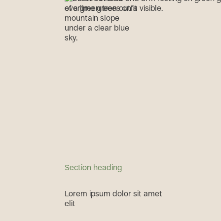
Section heading
L
o
r
e
m
i
p
s
u
m
d
o
l
o
r
s
i
t
a
m
e
t
e
l
i
t