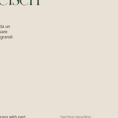
e
ß
e
n
 da un
sare
 grandi
Section heading