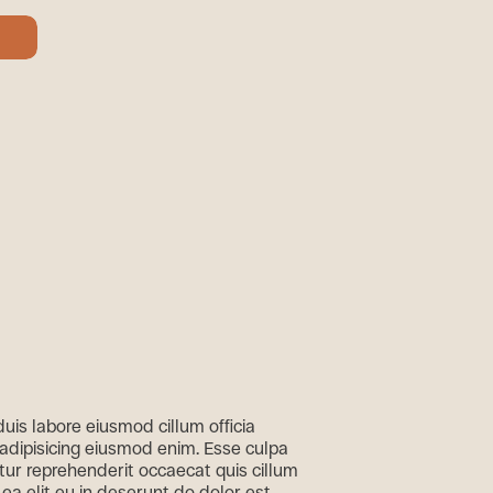
t
duis labore eiusmod cillum officia
t adipisicing eiusmod enim. Esse culpa
tur reprehenderit occaecat quis cillum
 ea elit eu in deserunt do dolor est.