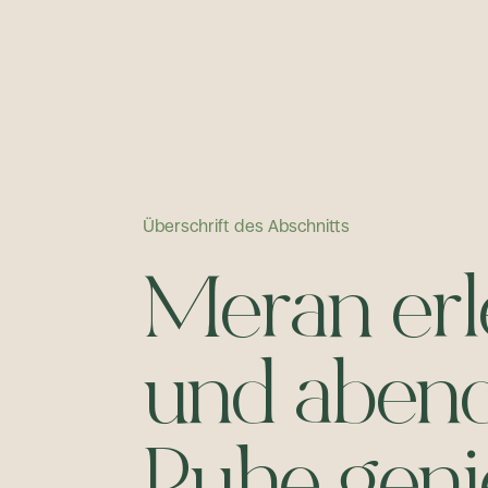
Überschrift des Abschnitts
M
e
r
a
n
e
r
l
u
n
d
a
b
e
n