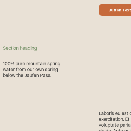
Button Tex
Button Text
Section heading
1
0
0
%
p
u
r
e
m
o
u
n
t
a
i
n
s
p
r
i
n
g
w
a
t
e
r
f
r
o
m
o
u
r
o
w
n
s
p
r
i
n
g
b
e
l
o
w
t
h
e
J
a
u
f
e
n
P
a
s
s
.
Laboris eu est 
exercitation. E
voluptate paria
do do. Aute qui