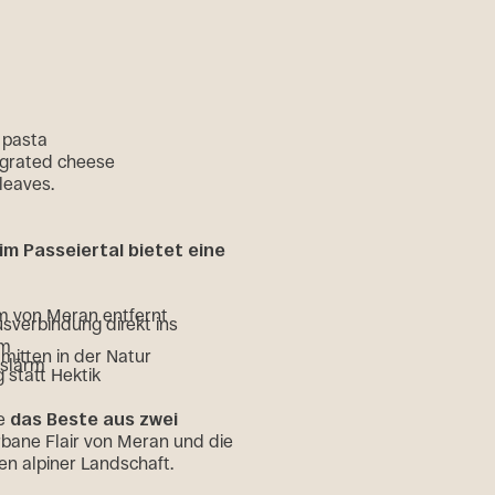
im Passeiertal bietet eine
km von Meran entfernt
sverbindung direkt ins
um
mitten in der Natur
rslärm
 statt Hektik
ie
das Beste aus zwei
rbane Flair von Meran und die
en alpiner Landschaft.