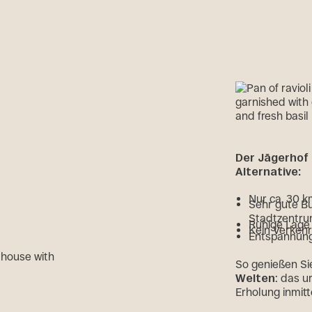
Der Jägerhof 
Alternative:
Nur ca. 30 
Sehr gute Bu
Stadtzentr
Ruhige Lage 
Kein Verkeh
Entspannung
So genießen S
Welten
: das u
Erholung inmitt