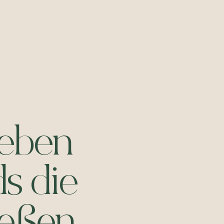
e
b
e
n
d
s
d
i
e