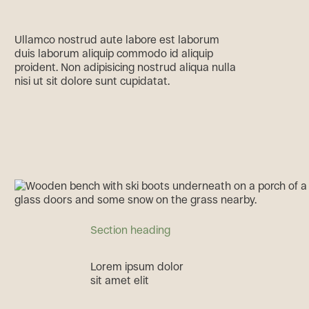
Ullamco nostrud aute labore est laborum
duis laborum aliquip commodo id aliquip
proident. Non adipisicing nostrud aliqua nulla
nisi ut sit dolore sunt cupidatat.
Section heading
L
o
r
e
m
i
p
s
u
m
d
o
l
o
r
s
i
t
a
m
e
t
e
l
i
t