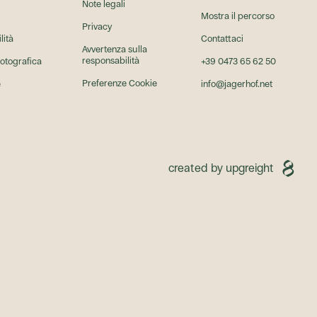
Note legali
Mostra il percorso
Privacy
lità
Contattaci
Avvertenza sulla
responsabilità
fotografica
+39 0473 65 62 50
Preferenze Cookie
e
info@jagerhof.net
Bett&bike
Regio Hotel Südtirol
BookingSuedtirol
Südtirols nachhal
upgreigh
created by upgreight