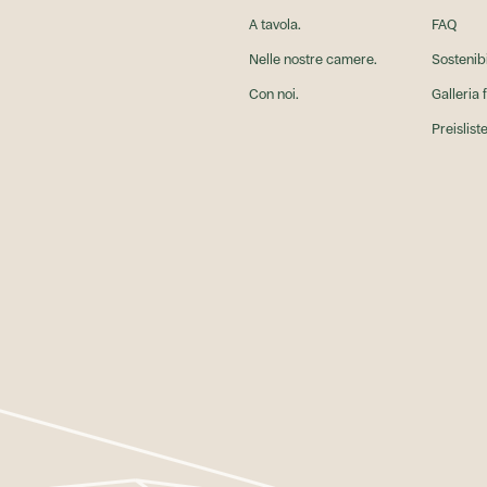
A tavola.
FAQ
Nelle nostre camere.
Sostenibi
Con noi.
Galleria 
Preislist
tv
Bio Fair