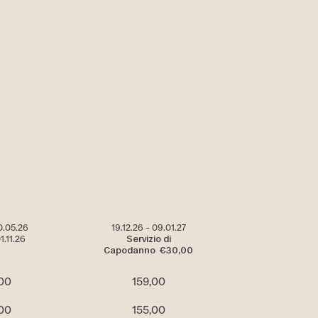
30.05.26
19.12.26 – 09.01.27
01.11.26
Servizio di
Capodanno €30,00
,00
159,00
,00
155,00