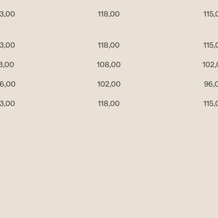
3,00
118,00
115,
3,00
118,00
115,
13,00
108,00
102
6,00
102,00
96,
3,00
118,00
115,
Responsabilità per convinzione
Il nostro impegno per la
sostenibilità
Viviamo ciò che amiamo, e lo facciamo con
responsabilità. Al Jägerhof puntiamo sui
prodotti regionali, sui percorsi di trasporto
brevi e su un approccio rispettoso verso le