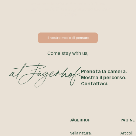
persone e la natura. Per noi è più di una
semplice moda. È un atteggiamento che dura
nel tempo.
Il nostro modo di pensare
Il nostro modo di pensare
C
o
m
e
s
t
a
y
w
i
t
h
u
s
,
Prenota la camera.
Mostra il percorso.
Contattaci.
JÄGERHOF
PAGINE
Nella natura.
Articoli