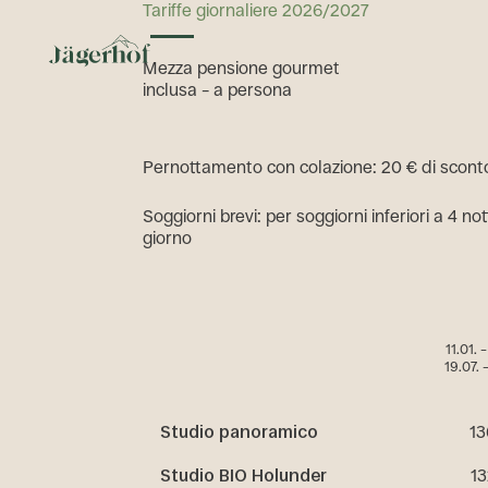
Tariffe giornaliere 2026/2027
Menü umschalten
M
e
z
z
a
p
e
n
s
i
o
n
e
g
o
u
r
m
e
t
i
n
c
l
u
s
a
–
a
p
e
r
s
o
n
a
Pernottamento con colazione: 20 € di sconto
Soggiorni brevi: per soggiorni inferiori a 4 no
giorno
11.01. 
19.07. 
Studio panoramico
13
Studio BIO Holunder
13